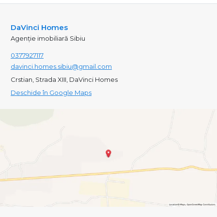
DaVinci Homes
Agenție imobiliară Sibiu
0377927117
davinci.homes.sibiu@gmail.com
Crstian, Strada XIII, DaVinci Homes
Deschide în Google Maps