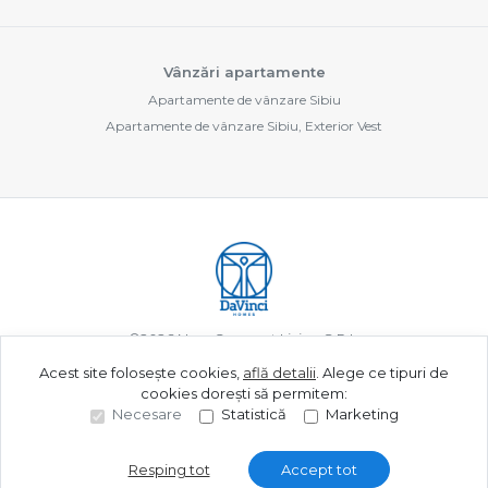
Vânzări apartamente
Apartamente de vânzare Sibiu
Apartamente de vânzare Sibiu, Exterior Vest
©
2026
New Concept Living S.R.L.
Acest site folosește cookies,
află detalii
.
Alege ce tipuri de
cookies dorești să permitem:
Site creat în
Necesare
Statistică
Marketing
Resping tot
Accept tot