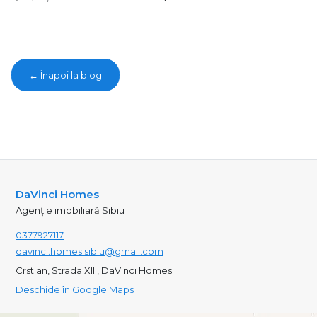
← Înapoi la blog
DaVinci Homes
Agenție imobiliară Sibiu
0377927117
davinci.homes.sibiu@gmail.com
Crstian, Strada XIII, DaVinci Homes
Deschide în Google Maps