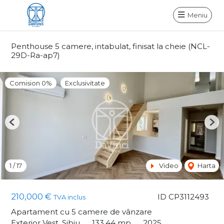
Meniu
Penthouse 5 camere, intabulat, finisat la cheie (NCL-
29D-Ra-ap7)
Comision 0%
Exclusivitate
Previous
Nex
1
/
17
Video
Harta
210,000 €
ID CP3112493
TVA inclus
Apartament cu 5 camere de vânzare
Exterior Vest, Sibiu
133.44 mp
2025