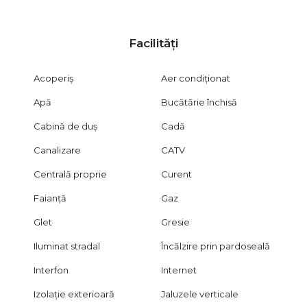
Facilități
Acoperiș
Aer condiționat
Apă
Bucătărie închisă
Cabină de duș
Cadă
Canalizare
CATV
Centrală proprie
Curent
Faianță
Gaz
Glet
Gresie
Iluminat stradal
Încălzire prin pardoseală
Interfon
Internet
Izolație exterioară
Jaluzele verticale