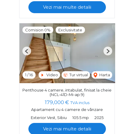
Vezi mai multe detalii
Comision 0%
Exclusivitate
Previous
Next
1
/
16
Video
Tur virtual
Harta
Penthouse 4 camere, intabulat, finisat la cheie
(NCL-41D-Mi-ap.9)
179,000 €
TVA inclus
Apartament cu 4 camere de vânzare
Exterior Vest, Sibiu
105.5 mp
2025
Vezi mai multe detalii