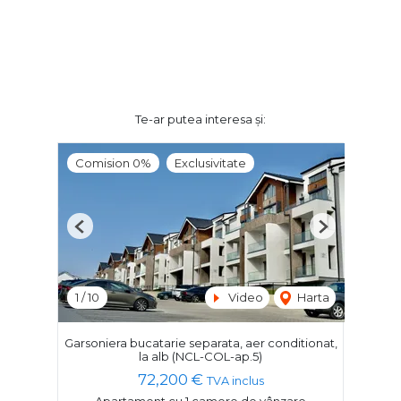
Te-ar putea interesa și:
Comision 0%
Exclusivitate
Previous
Next
1
/
10
Video
Harta
Garsoniera bucatarie separata, aer conditionat,
la alb (NCL-COL-ap.5)
72,200 €
TVA inclus