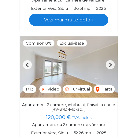
Apartament cu 1 camere de vânzare
Exterior Vest, Sibiu
36.51 mp
2026
Vezi mai multe detalii
Comision 0%
Exclusivitate
Previous
Next
1
/
13
Video
Tur virtual
Harta
Apartament 2 camere, intabulat, finisat la cheie
(RV-37D-Mo-ap.1)
120,000 €
TVA inclus
Apartament cu 2 camere de vânzare
Exterior Vest, Sibiu
52.26 mp
2025