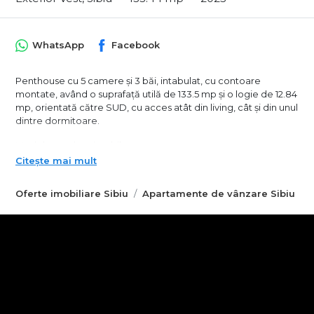
WhatsApp
Facebook
Penthouse cu 5 camere și 3 băi, intabulat, cu contoare
montate, având o suprafață utilă de 133.5 mp și o logie de 12.84
mp, orientată către SUD, cu acces atât din living, cât și din unul
dintre dormitoare.
Mod de predare imobil:
- La cheie, la prețul de 210.000 euro
Citește mai mult
- Complet mobilat și utilat, la prețul de 224.500 euro
- Plata în rate direct la dezvoltator este disponibilă, cu avans
Oferte imobiliare Sibiu
Apartamente de vânzare Sibiu
minim de 50%, condițiile fiind stabilite personalizat la biroul de
vânzări.
Imobilul face parte dintr-un ansamblu rezidențial modern,
conceput pentru un stil de viață confortabil, cu infrastructură
complet dezvoltată, drumuri și trotuare amenajate, locuri de
parcare organizate și numeroase spații verzi care oferă un
cadru aerisit și liniștit.