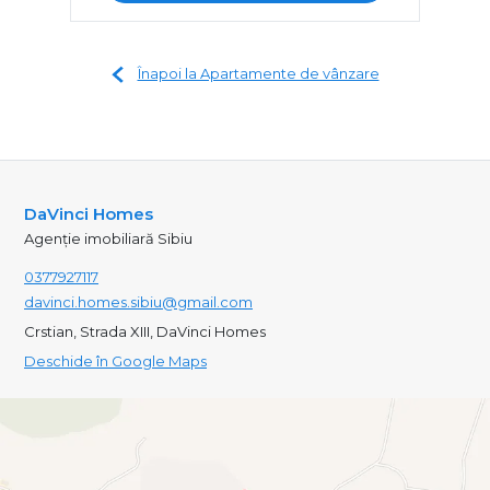
Înapoi la Apartamente de vânzare
DaVinci Homes
Agenție imobiliară Sibiu
0377927117
davinci.homes.sibiu@gmail.com
Crstian, Strada XIII, DaVinci Homes
Deschide în Google Maps