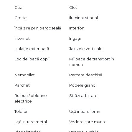
Gaz
Glet
Gresie
Iluminat stradal
Încălzire prin pardoseală
Interfon
Internet
Irigații
Izolație exterioară
Jaluzele verticale
Loc de joacă copii
Mijloace de transport în
comun
Nemobilat
Parcare deschisă
Parchet
Podele granit
Rulouri / obloane
Străzi asfaltate
electrice
Telefon
Ușă intrare lemn
Ușă intrare metal
Vedere spre munte
Videointerfon
Vopsea lavabilă