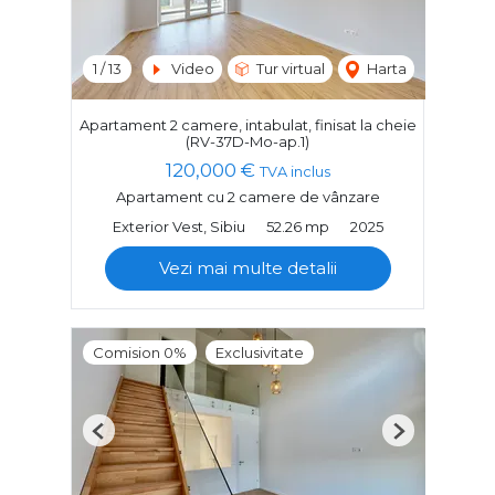
1
/
13
Video
Tur virtual
Harta
Apartament 2 camere, intabulat, finisat la cheie
(RV-37D-Mo-ap.1)
120,000 €
TVA inclus
Apartament cu 2 camere de vânzare
Exterior Vest, Sibiu
52.26 mp
2025
Vezi mai multe detalii
Comision 0%
Exclusivitate
Previous
Next