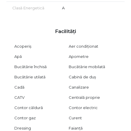
Clasă Energetică
A
Facilități
Acoperiș
Aer condiționat
Apă
Apometre
Bucătărie închisă
Bucătărie mobilată
Bucătărie utilată
Cabină de duș
Cadă
Canalizare
CATV
Centrală proprie
Contor căldură
Contor electric
Contor gaz
Curent
Dressing
Faianță