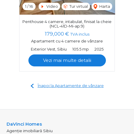
1
/
16
Video
Tur virtual
Harta
Penthouse 4 camere, intabulat, finisat la cheie
(NCL-41D-Mi-ap.9)
179,000 €
TVA inclus
Apartament cu 4 camere de vânzare
Exterior Vest, Sibiu
105.5 mp
2025
Vezi mai multe detalii
Înapoi la Apartamente de vânzare
DaVinci Homes
Agenție imobiliară Sibiu