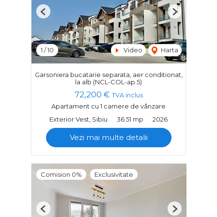
Previous
Next
1
/
10
Video
Harta
Garsoniera bucatarie separata, aer conditionat,
la alb (NCL-COL-ap.5)
72,200 €
TVA inclus
Apartament cu 1 camere de vânzare
Exterior Vest, Sibiu
36.51 mp
2026
Vezi mai multe detalii
Comision 0%
Exclusivitate
Previous
Next