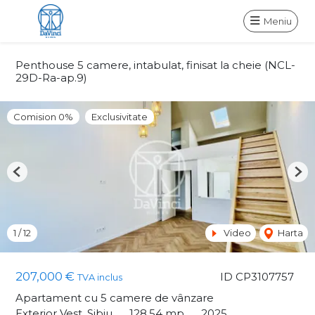
Meniu
Penthouse 5 camere, intabulat, finisat la cheie (NCL-
29D-Ra-ap.9)
Comision 0%
Exclusivitate
Previous
Nex
1
/
12
Video
Harta
207,000 €
ID CP3107757
TVA inclus
Apartament cu 5 camere de vânzare
Exterior Vest, Sibiu
128.54 mp
2025