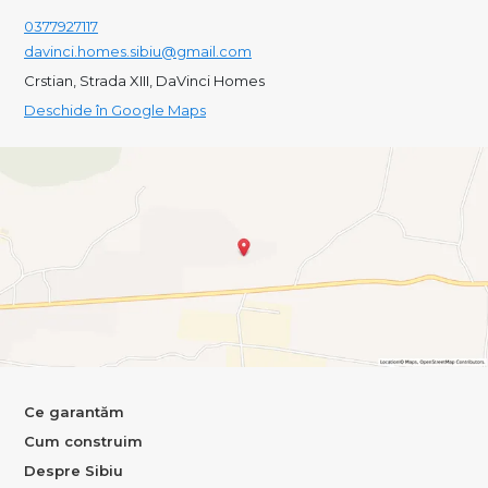
0377927117
davinci.homes.sibiu@gmail.com
Crstian, Strada XIII, DaVinci Homes
Deschide în Google Maps
Ce garantăm
Cum construim
Despre Sibiu