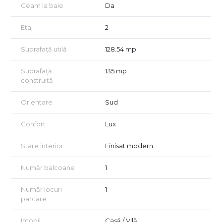
- Casa scării placată cu granit
Geam la baie
Da
- Fațade cu elemente din larice siberian și piatră naturală
- Clasă energetică A
Etaj
2
Locatie: DaVinci Homes, zona De Vest Sibiu - Cristian.
Comision 0 la achiziționare.
Suprafață utilă
128.54 mp
(apartamentul nr. 9 vila 29D)
Suprafață
135 mp
construită
Orientare
Sud
Confort
Lux
Stare interior
Finisat modern
Număr balcoane
1
Număr locuri
1
parcare
Imobil
Casă / Vilă