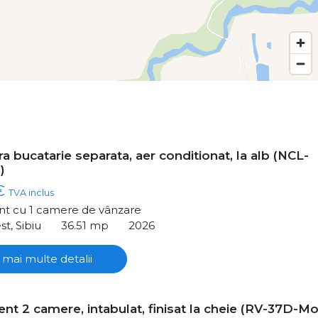
a bucatarie separata, aer conditionat, la alb (NCL-
)
 €
TVA inclus
t cu 1 camere de vânzare
st, Sibiu
36.51 mp
2026
 mai multe detalii
nt 2 camere, intabulat, finisat la cheie (RV-37D-Mo