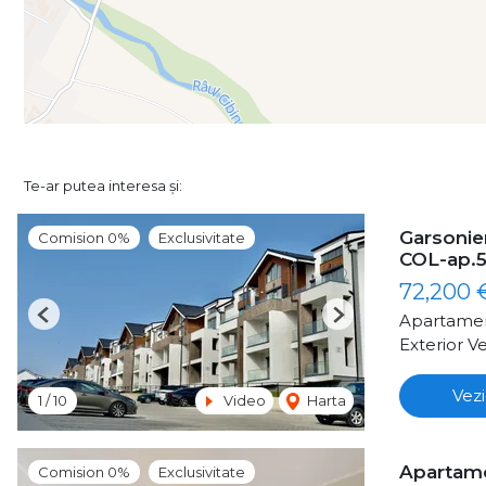
Te-ar putea interesa și:
Garsonier
Comision 0%
Exclusivitate
COL-ap.5
72,200
Apartamen
Previous
Next
Exterior Ve
Vezi
1
/
10
Video
Harta
Apartame
Comision 0%
Exclusivitate