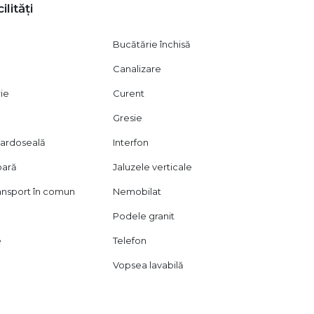
ilități
Bucătărie închisă
Canalizare
rie
Curent
Gresie
 pardoseală
Interfon
oară
Jaluzele verticale
ransport în comun
Nemobilat
Podele granit
e
Telefon
Vopsea lavabilă