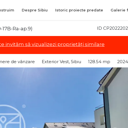
struim
Despre Sibiu
Istoric proiecte predate
Galerie 
ID CP2022202
D-17B-Ra-ap.9)
te invităm să vizualizezi proprietăți similare
mere de vânzare
Exterior Vest, Sibiu
128.54 mp
2024