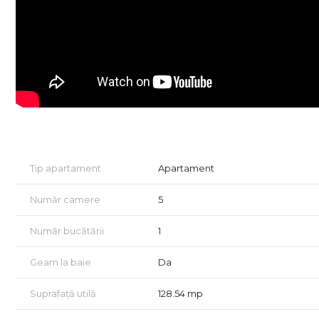
- locuri de joaca amenajate de dezvoltator in cadrul ans
- acces facil, lipsit de ambuteiaje rutiere
- 4 cai de acces.
Acest imobil poate fi achizitionat atat din surse proprii, c
(apartamentul nr. 9 vila 17B - YND)
Vino in ansamblul nostru, programeaza acum o vizionare 
Sibiu.
Tip apartament
Apartament
Comision 0 la achizitionare.
Număr camere
5
Număr bucătării
1
Geam la baie
Da
Suprafață utilă
128.54 mp