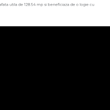
rafata utila de 128.54 mp si beneficiaza de o logie cu
lelor