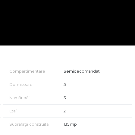
amblului.
at si cu ajutorul unui credit bancar.
si vezi cele mai noi apartamente de pe piata de imobiliare
Compartimentare
Semidecomandat
Dormitoare
5
Număr băi
3
Etaj
2
Suprafață construită
135 mp