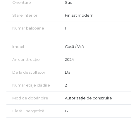
Orientare
Sud
Stare interior
Finisat modern
Număr balcoane
1
Imobil
Casă / Vilă
An construcție
2024
De la dezvoltator
Da
Număr etaje clădire
2
Mod de dobândire
Autorizație de construire
Clasă Energetică
B