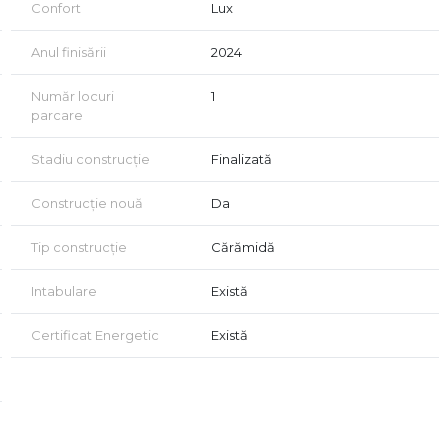
Confort
Lux
Anul finisării
2024
Număr locuri
1
parcare
Stadiu construcție
Finalizată
Construcție nouă
Da
Tip construcție
Cărămidă
Intabulare
Există
Certificat Energetic
Există