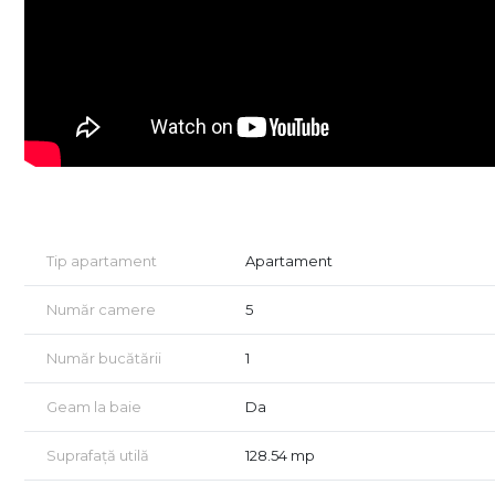
- locuri de joaca amenajate de dezvoltator in cadrul ans
- acces facil, lipsit de ambuteiaje rutiere
- 4 cai de acces.
Locuinta poate fi achizitionata si cu ajutorul unui credit 
(apartamentul nr. 9 vila 81O - ALP)
Vino in ansamblul nostru, programeaza acum o vizionare 
Sibiu.
Comision 0 la achizitionare.
Tip apartament
Apartament
Număr camere
5
Număr bucătării
1
Geam la baie
Da
Suprafață utilă
128.54 mp