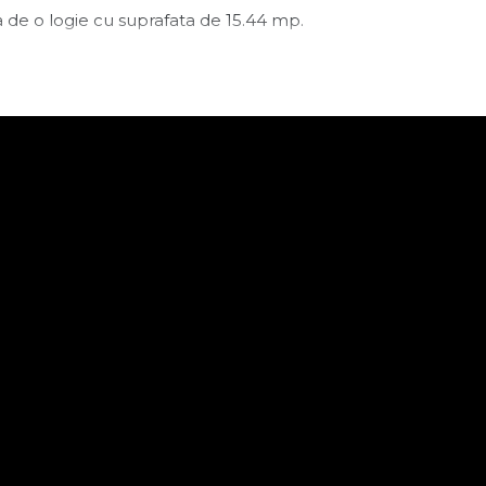
a de o logie cu suprafata de 15.44 mp.
lelor