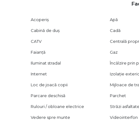
Fac
Acoperiș
Apă
Cabină de duș
Cadă
CATV
Centrală prop
Faianță
Gaz
Iluminat stradal
Încălzire prin
Internet
Izolație exteri
Loc de joacă copii
Mijloace de t
Parcare deschisă
Parchet
Rulouri / obloane electrice
Străzi asfaltat
Vedere spre munte
Videointerfon