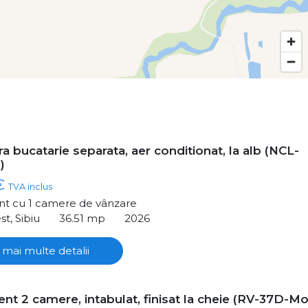
a bucatarie separata, aer conditionat, la alb (NCL-
)
 €
TVA inclus
t cu 1 camere de vânzare
st, Sibiu
36.51 mp
2026
 mai multe detalii
nt 2 camere, intabulat, finisat la cheie (RV-37D-Mo