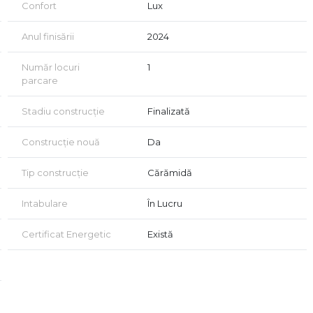
Confort
Lux
Anul finisării
2024
Număr locuri
1
parcare
Stadiu construcție
Finalizată
Construcție nouă
Da
Tip construcție
Cărămidă
Intabulare
În Lucru
Certificat Energetic
Există