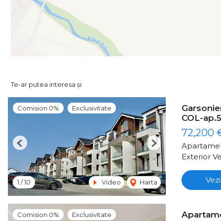
Te-ar putea interesa și:
Garsonier
Comision 0%
Exclusivitate
COL-ap.5
72,200
Apartamen
Previous
Next
Exterior Ve
Vezi
1
/
10
Video
Harta
Apartame
Comision 0%
Exclusivitate