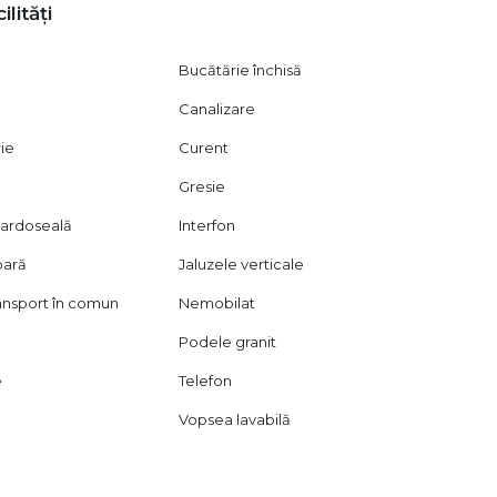
ilități
Bucătărie închisă
Canalizare
rie
Curent
Gresie
 pardoseală
Interfon
oară
Jaluzele verticale
ransport în comun
Nemobilat
Podele granit
e
Telefon
Vopsea lavabilă