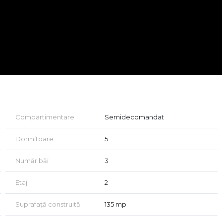
amblului.
bancar.
si vezi cele mai noi apartamente de pe piata de imobiliare
Compartimentare
Semidecomandat
Dormitoare
5
Număr băi
3
Etaj
2
Suprafață construită
135 mp