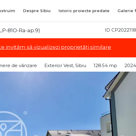
struim
Despre Sibiu
Istoric proiecte predate
Galerie 
ID CP2022118
ALP-81O-Ra-ap.9)
te invităm să vizualizezi proprietăți similare
mere de vânzare
Exterior Vest, Sibiu
128.54 mp
2024