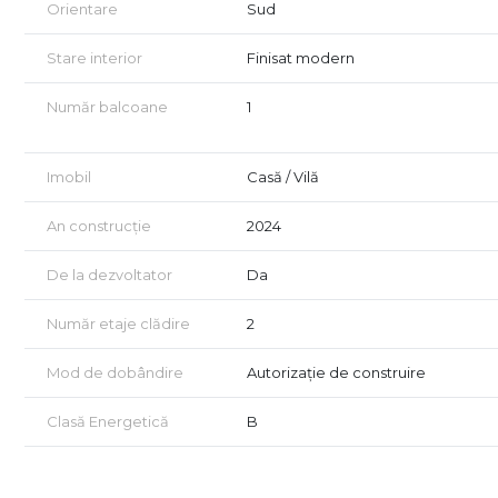
Orientare
Sud
Stare interior
Finisat modern
Număr balcoane
1
Imobil
Casă / Vilă
An construcție
2024
De la dezvoltator
Da
Număr etaje clădire
2
Mod de dobândire
Autorizație de construire
Clasă Energetică
B