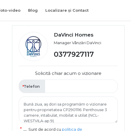
foto-video
Blog
Localizare și Contact
DaVinci Homes
Manager Vânzări DaVinci
0377927117
Solicită chiar acum o vizionare
Telefon
Sunt de acord cu
politica de