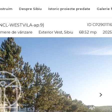
struim
Despre Sibiu
Istoric proiecte predate
Galerie 
ID CP2901116
 (NCL-WESTVILA-ap.9)
amere de vânzare
Exterior Vest, Sibiu
68.52 mp
2025
Next