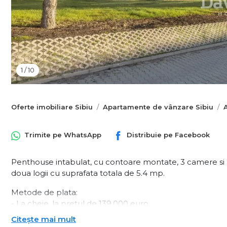
1
/
10
Oferte imobiliare Sibiu
Apartamente de vânzare Sibiu
Trimite pe
WhatsApp
Distribuie pe
Facebook
Penthouse intabulat, cu contoare montate, 3 camere si 2 
doua logii cu suprafata totala de 5.4 mp.
Metode de plata:
- La cheie, la pretul de 139.000 euro
- Complet mobilat si utilat, la pretul de 157.000 euro
Citește mai mult
- Plata in rate direct la dezvoltator este disponibila, cu a