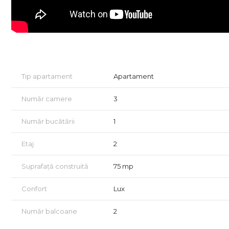
- Fatada decorata cu larice siberian si piatra naturala.
Unic în Sibiu prin densitatea redusă a construcțiilor și 
locuire modernă.
C. Spații verzi si confort în locuire
- 45% din suprafata destinata spatiilor verzi
Tip apartament
Apartament
- Sistem automatizat de irigatie pentru spatiile verzi
- Arbori ornamentali maturi inca din prima zi
Număr camere
3
- Priveliste panoramica spre munti
- Orientare sudica pentru toate balcoanele
Număr bucătării
1
- 4 intrari si iesiri in cadrul ansamblului
- Locuri de joaca amenajate in cartier
Etaj
2
- Locuri de parcare incluse
- Drumuri complet pavate
Suprafață construită
75 mp
- Vile construite in trepte de nivel
- 4 cai de acces.
Confort
Lux
Comision 0 la achizitionare.
Număr balcoane
2
(apartamentul nr. 9 vila West Vila)