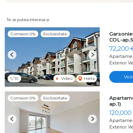
Te-ar putea interesa și:
Garsonier
Comision 0%
Exclusivitate
COL-ap.5
72,200
Apartamen
Previous
Next
Exterior Ve
Vezi
1
/
10
Video
Harta
Apartame
Comision 0%
Exclusivitate
ap.1)
120,000
Apartamen
Previous
Next
Exterior Ve