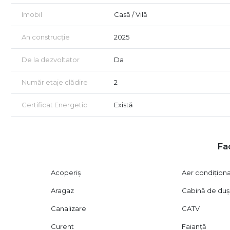
Vino in ansamblul nostru, programeaza acum o vizionare 
Imobil
Casă / Vilă
Sibiu.
An construcție
2025
De la dezvoltator
Da
Număr etaje clădire
2
Certificat Energetic
Există
Fac
Acoperiș
Aer condițion
Aragaz
Cabină de duș
Canalizare
CATV
Curent
Faianță