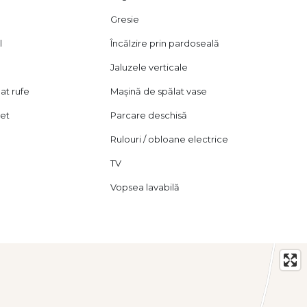
Gresie
l
Încălzire prin pardoseală
Jaluzele verticale
at rufe
Mașină de spălat vase
let
Parcare deschisă
Rulouri / obloane electrice
TV
Vopsea lavabilă