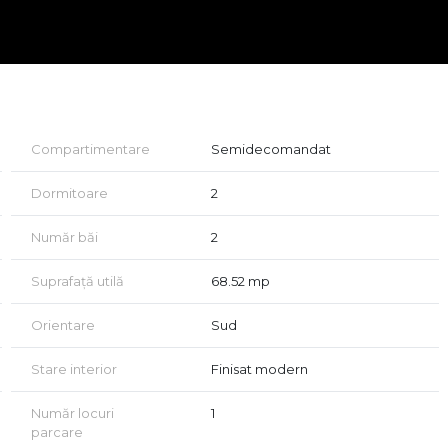
abundența spațiilor verzi, ansamblul redefinește conceptul de
Compartimentare
Semidecomandat
Dormitoare
2
Număr băi
2
Suprafață utilă
68.52 mp
Orientare
Sud
Stare interior
Finisat modern
Număr locuri
1
parcare