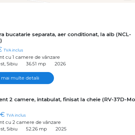
a bucatarie separata, aer conditionat, la alb (NCL-
)
 €
TVA inclus
t cu 1 camere de vânzare
st, Sibiu
36.51 mp
2026
 mai multe detalii
nt 2 camere, intabulat, finisat la cheie (RV-37D-Mo
 €
TVA inclus
t cu 2 camere de vânzare
st, Sibiu
52.26 mp
2025