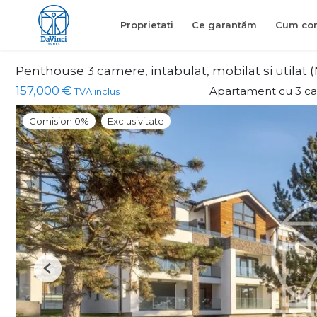
Proprietati
Ce garantăm
Cum con
Penthouse 3 camere, intabulat, mobilat si utilat
157,000 €
Apartament cu 3 c
TVA inclus
Comision 0%
Exclusivitate
Previous