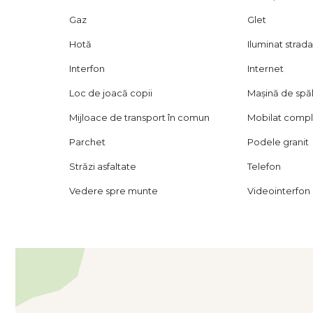
Gaz
Glet
Hotă
Iluminat strada
Interfon
Internet
Loc de joacă copii
Mașină de spăl
Mijloace de transport în comun
Mobilat comp
Parchet
Podele granit
Străzi asfaltate
Telefon
Vedere spre munte
Videointerfon