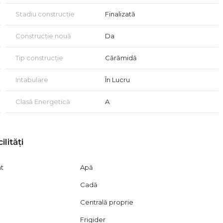
si vezi cele mai noi apartamente pe piata de imobiliare
Stadiu construcție
Finalizată
Construcție nouă
Da
Tip construcție
Cărămidă
Intabulare
În Lucru
Clasă Energetică
A
ilități
at
Apă
Cadă
Centrală proprie
Frigider