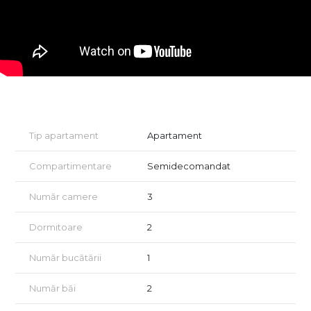
- Dupa-amiaza cand te intorci de la munca (indiferent unde
lucrezi) NU vei intalni niciodata ambuteiaje
- Economisesti zilnic o ora.
Construit cu atenție la detalii și materiale premium, acest bloc
depășește standardele construcțiilor noi obișnuite.
B. Eficienta energetica
- Jaluzele electrice exterioare
- Aparat de aer conditionat inclus
- Balcon finisat cu granit si balustrada din sticla securizata
Tip apartament
Apartament
- Izolatie cu vata bazaltica
- Incalzire in pardoseala
Compartimentare
Semidecomandat
- Centrala termica in condensatie
- Tamplarie PVC cu 5 camere si 3 foi de sticla
- Casa scarii placata cu granit
Număr camere
3
- Fatada decorata cu larice siberian si piatra naturala.
Dormitoare
2
Unic în Sibiu prin densitatea redusă a construcțiilor și
abundența spațiilor verzi, ansamblul redefinește conceptul de
Număr bucătării
1
locuire modernă.
C. Spații verzi si confort în locuire
Număr băi
2
- 45% din suprafata destinata spatiilor verzi
- Sistem automatizat de irigatie pentru spatiile verzi