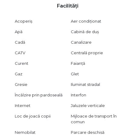
Facilități
Acoperiș
Aer condiționat
Apă
Cabină de duș
Cadă
Canalizare
CATV
Centrală proprie
Curent
Faianță
Gaz
Glet
Gresie
Iluminat stradal
Încălzire prin pardoseală
Interfon
Internet
Jaluzele verticale
Loc de joacă copii
Mijloace de transport în
comun
Nemobilat
Parcare deschisă