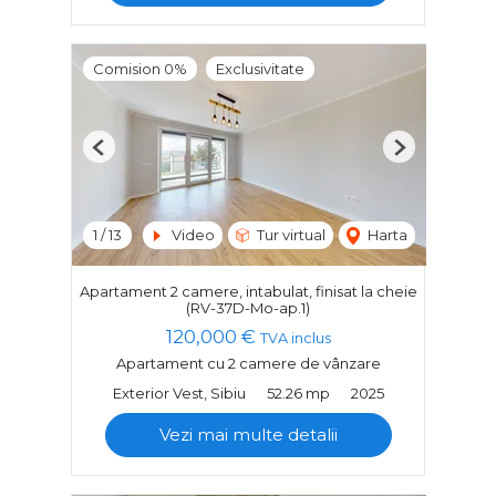
Comision 0%
Exclusivitate
Previous
Next
1
/
13
Video
Tur virtual
Harta
Apartament 2 camere, intabulat, finisat la cheie
(RV-37D-Mo-ap.1)
120,000 €
TVA inclus
Apartament cu 2 camere de vânzare
Exterior Vest, Sibiu
52.26 mp
2025
Vezi mai multe detalii