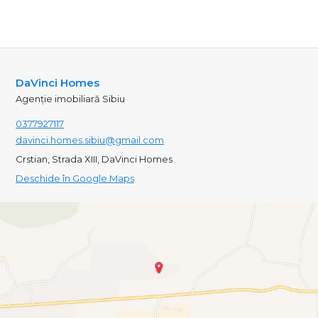
DaVinci Homes
Agenție imobiliară Sibiu
0377927117
davinci.homes.sibiu@gmail.com
Crstian, Strada XIII, DaVinci Homes
Deschide în Google Maps