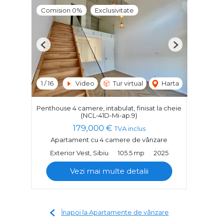
Comision 0%
Exclusivitate
Previous
Next
1
/
16
Video
Tur virtual
Harta
Penthouse 4 camere, intabulat, finisat la cheie
(NCL-41D-Mi-ap.9)
179,000 €
TVA inclus
Apartament cu 4 camere de vânzare
Exterior Vest, Sibiu
105.5 mp
2025
Vezi mai multe detalii
Înapoi la Apartamente de vânzare