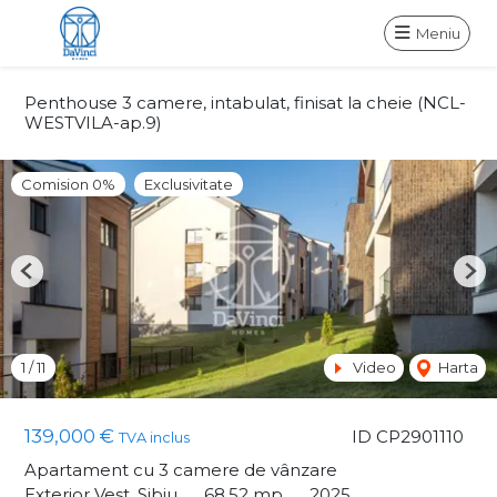
Meniu
Penthouse 3 camere, intabulat, finisat la cheie (NCL-
WESTVILA-ap.9)
Comision 0%
Exclusivitate
Previous
Nex
1
/
11
Video
Harta
139,000 €
ID CP2901110
TVA inclus
Apartament cu 3 camere de vânzare
Exterior Vest, Sibiu
68.52 mp
2025