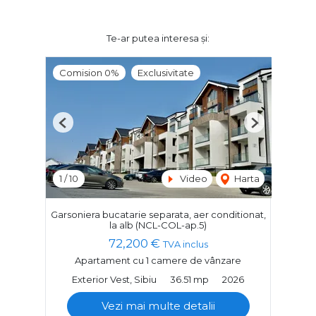
Te-ar putea interesa și:
Comision 0%
Exclusivitate
Previous
Next
1
/
10
Video
Harta
Garsoniera bucatarie separata, aer conditionat,
la alb (NCL-COL-ap.5)
72,200 €
TVA inclus
Apartament cu 1 camere de vânzare
Exterior Vest, Sibiu
36.51 mp
2026
Vezi mai multe detalii