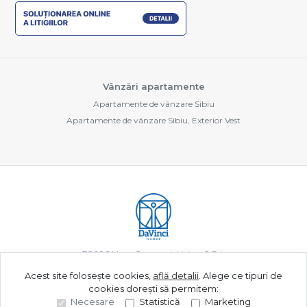
Vânzări apartamente
Apartamente de vânzare Sibiu
Apartamente de vânzare Sibiu, Exterior Vest
©
2026
New Concept Living S.R.L.
Acest site folosește cookies,
află detalii
.
Alege ce tipuri de
cookies dorești să permitem:
Site creat în
Necesare
Statistică
Marketing