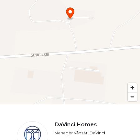
DaVinci Homes
Manager Vânzări DaVinci