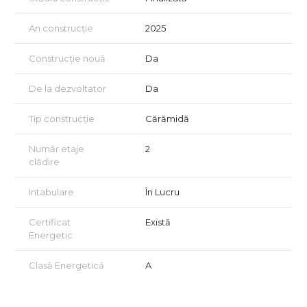
An construcție
2025
Construcție nouă
Da
De la dezvoltator
Da
Tip construcție
Cărămidă
Număr etaje
2
clădire
Intabulare
În Lucru
Certificat
Există
Energetic
Clasă Energetică
A