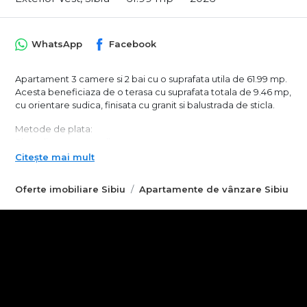
WhatsApp
Facebook
Apartament 3 camere si 2 bai cu o suprafata utila de 61.99 mp.
Acesta beneficiaza de o terasa cu suprafata totala de 9.46 mp,
cu orientare sudica, finisata cu granit si balustrada de sticla.
Metode de plata:
Plata din surse proprii:
- 127.500 euro, finisat la alb
Citește mai mult
- 134.900 euro finisat la cheie
Oferte imobiliare Sibiu
Apartamente de vânzare Sibiu
Plata cu credit bancar, cu avans de 10%:
- 134.500 euro finisat la alb
- 142.000 euro finisat la cheie
Plata in rate direct la dezvoltator este disponibila, cu avans
minim de 50%, conditiile fiind stabilite personalizat la biroul de
vanzari.
Câștigi zilnic timp pentru tine — datorită unei locații care te
ferește de aglomerație și îți oferă acces rapid oriunde ai