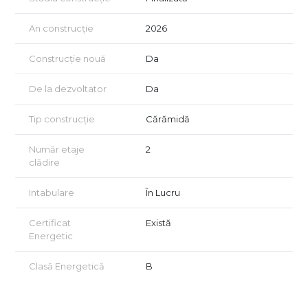
An construcție
2026
Construcție nouă
Da
De la dezvoltator
Da
Tip construcție
Cărămidă
Număr etaje
2
clădire
Intabulare
În Lucru
Certificat
Există
Energetic
Clasă Energetică
B