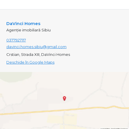
DaVinci Homes
Agenție imobiliară Sibiu
0377927117
davinci.homes.sibiu@gmail.com
Crstian, Strada XIII, DaVinci Homes
Deschide în Google Maps