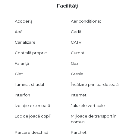
Facilități
Acoperiș
Aer condiționat
Apă
Cadă
Canalizare
CATV
Centrală proprie
Curent
Faianță
Gaz
Glet
Gresie
Iluminat stradal
Încălzire prin pardoseală
Interfon
Internet
Izolație exterioară
Jaluzele verticale
Loc de joacă copii
Mijloace de transport în
comun
Parcare deschisă
Parchet