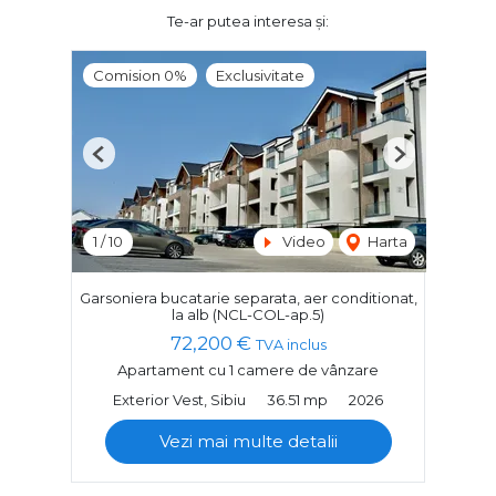
Te-ar putea interesa și:
Comision 0%
Exclusivitate
Previous
Next
1
/
10
Video
Harta
Garsoniera bucatarie separata, aer conditionat,
la alb (NCL-COL-ap.5)
72,200 €
TVA inclus
Apartament cu 1 camere de vânzare
Exterior Vest, Sibiu
36.51 mp
2026
Vezi mai multe detalii