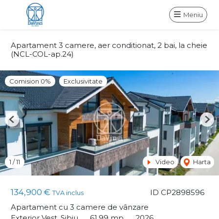
Meniu
Apartament 3 camere, aer conditionat, 2 bai, la cheie
(NCL-COL-ap.24)
Comision 0%
Exclusivitate
Previous
Nex
1
/
11
Video
Harta
134,900 €
ID CP2898596
TVA inclus
Apartament cu 3 camere de vânzare
Exterior Vest, Sibiu
61.99 mp
2026