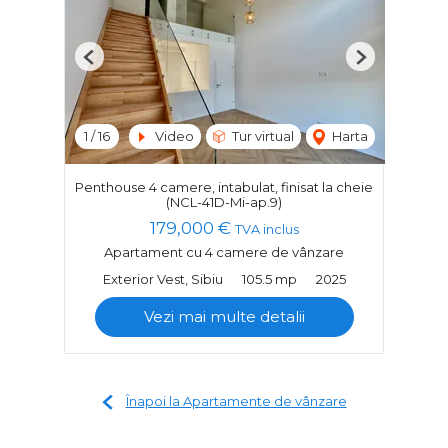
Previous
Next
1
/
16
Video
Tur virtual
Harta
Penthouse 4 camere, intabulat, finisat la cheie
(NCL-41D-Mi-ap.9)
179,000 €
TVA inclus
Apartament cu 4 camere de vânzare
Exterior Vest, Sibiu
105.5 mp
2025
Vezi mai multe detalii
Înapoi la Apartamente de vânzare