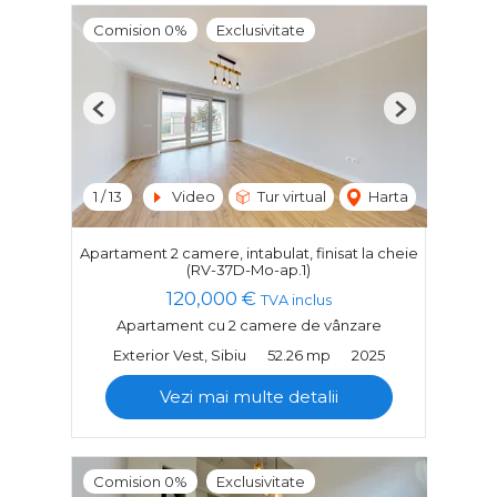
Comision 0%
Exclusivitate
Previous
Next
1
/
13
Video
Tur virtual
Harta
Apartament 2 camere, intabulat, finisat la cheie
(RV-37D-Mo-ap.1)
120,000 €
TVA inclus
Apartament cu 2 camere de vânzare
Exterior Vest, Sibiu
52.26 mp
2025
Vezi mai multe detalii
Comision 0%
Exclusivitate