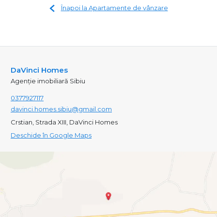
Înapoi la Apartamente de vânzare
DaVinci Homes
Agenție imobiliară Sibiu
0377927117
davinci.homes.sibiu@gmail.com
Crstian, Strada XIII, DaVinci Homes
Deschide în Google Maps