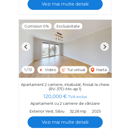
Vezi mai multe detalii
Comision 0%
Exclusivitate
Previous
Next
1
/
13
Video
Tur virtual
Harta
Apartament 2 camere, intabulat, finisat la cheie
(RV-37D-Mo-ap.1)
120,000 €
TVA inclus
Apartament cu 2 camere de vânzare
Exterior Vest, Sibiu
52.26 mp
2025
Vezi mai multe detalii