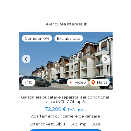
Te-ar putea interesa și:
Comision 0%
Exclusivitate
Previous
Next
1
/
10
Video
Harta
Garsoniera bucatarie separata, aer conditionat,
la alb (NCL-COL-ap.5)
72,200 €
TVA inclus
Apartament cu 1 camere de vânzare
Exterior Vest, Sibiu
36.51 mp
2026