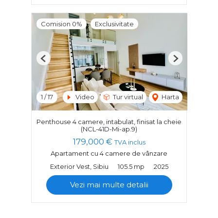
Comision 0%
Exclusivitate
Previous
Next
1
/
17
Video
Tur virtual
Harta
Penthouse 4 camere, intabulat, finisat la cheie
(NCL-41D-Mi-ap.9)
179,000 €
TVA inclus
Apartament cu 4 camere de vânzare
Exterior Vest, Sibiu
105.5 mp
2025
Vezi mai multe detalii