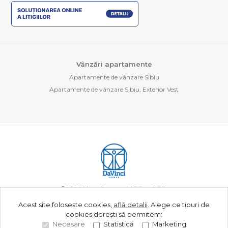
Vânzări apartamente
Apartamente de vânzare Sibiu
Apartamente de vânzare Sibiu, Exterior Vest
©
2026
New Concept Living S.R.L.
Acest site folosește cookies,
află detalii
.
Alege ce tipuri de
cookies dorești să permitem:
Site creat în
Necesare
Statistică
Marketing