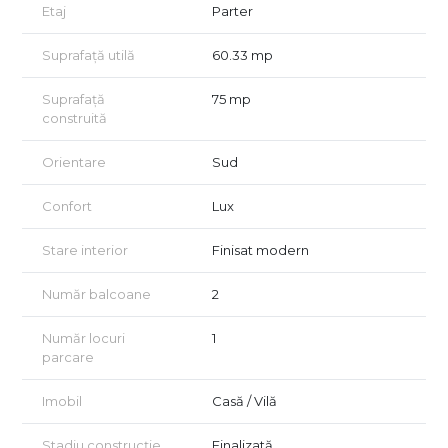
Etaj
Parter
Suprafață utilă
60.33 mp
Suprafață
75 mp
construită
Orientare
Sud
Confort
Lux
Stare interior
Finisat modern
Număr balcoane
2
Număr locuri
1
parcare
Imobil
Casă / Vilă
Stadiu construcție
Finalizată