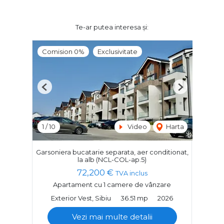
Te-ar putea interesa și:
Comision 0%
Exclusivitate
Previous
Next
1
/
10
Video
Harta
Garsoniera bucatarie separata, aer conditionat,
la alb (NCL-COL-ap.5)
72,200 €
TVA inclus
Apartament cu 1 camere de vânzare
Exterior Vest, Sibiu
36.51 mp
2026
Vezi mai multe detalii