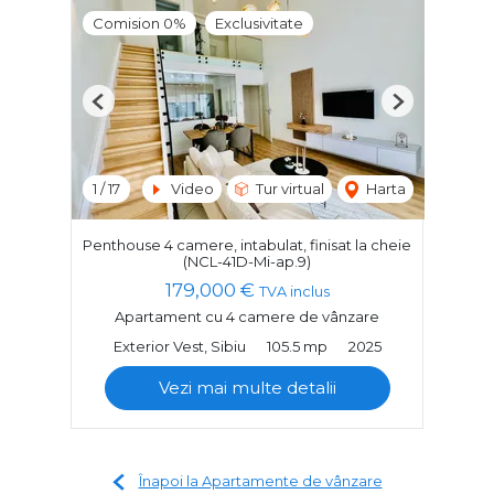
Comision 0%
Exclusivitate
Previous
Next
1
/
17
Video
Tur virtual
Harta
Penthouse 4 camere, intabulat, finisat la cheie
(NCL-41D-Mi-ap.9)
179,000 €
TVA inclus
Apartament cu 4 camere de vânzare
Exterior Vest, Sibiu
105.5 mp
2025
Vezi mai multe detalii
Înapoi la Apartamente de vânzare