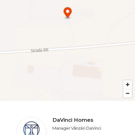
DaVinci Homes
Manager Vânzări DaVinci