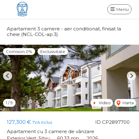
Meniu
Apartament 3 camere - aer conditionat, finisat la
cheie (NCL-COL-ap.3)
Comision 0%
Exclusivitate
Previous
Nex
1
/
9
Video
Harta
127,300 €
ID CP2897700
TVA inclus
Apartament cu 3 camere de vânzare
Exterior Vest, Sibiu
60.33 mp
2026