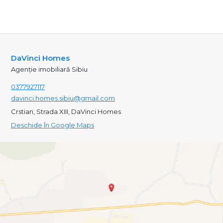
DaVinci Homes
Agenție imobiliară Sibiu
0377927117
davinci.homes.sibiu@gmail.com
Crstian, Strada XIII, DaVinci Homes
Deschide în Google Maps