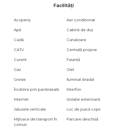
Facilități
Acoperiș
Aer condiționat
Apă
Cabină de duș
Cadă
Canalizare
CATV
Centrală proprie
Curent
Faianță
Gaz
Glet
Gresie
Iluminat stradal
Încălzire prin pardoseală
Interfon
Internet
Izolație exterioară
Jaluzele verticale
Loc de joacă copii
Mijloace de transport în
Parcare deschisă
comun