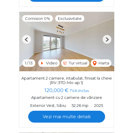
Comision 0%
Exclusivitate
Previous
Next
1
/
13
Video
Tur virtual
Harta
Apartament 2 camere, intabulat, finisat la cheie
(RV-37D-Mo-ap.1)
120,000 €
TVA inclus
Apartament cu 2 camere de vânzare
Exterior Vest, Sibiu
52.26 mp
2025
Vezi mai multe detalii