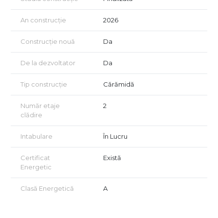
An construcție
2026
Construcție nouă
Da
De la dezvoltator
Da
Tip construcție
Cărămidă
Număr etaje
2
clădire
Intabulare
În Lucru
Certificat
Există
Energetic
Clasă Energetică
A