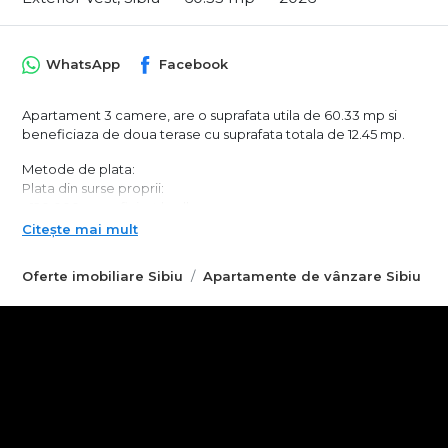
WhatsApp
Facebook
Apartament 3 camere, are o suprafata utila de 60.33 mp si
beneficiaza de doua terase cu suprafata totala de 12.45 mp.
Metode de plata:
Plata din surse proprii:
- 120.000 euro, finisat la alb
- 127.300 finisat la cheie
Citește mai mult
Plata cu credit bancar, cu avans de 10%:
Oferte imobiliare Sibiu
Apartamente de vânzare Sibiu
- 126.700 finisat la alb
- 134.000 finisat la cheie
Plata in rate direct la dezvoltator este disponibila, cu avans
minim de 50%, conditiile fiind stabilite personalizat la biroul de
vanzari.
Caracteristici tehnice de constructie:
- Eficienta energetica prin: