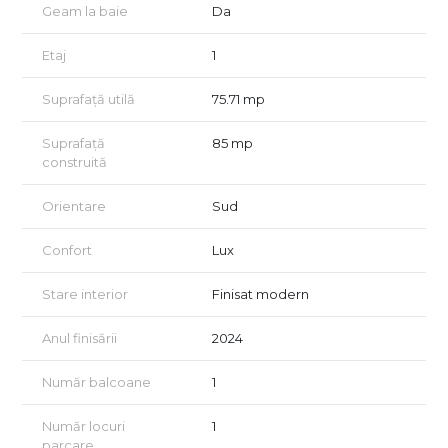
Geam la baie
Da
Etaj
1
Suprafață utilă
75.71 mp
Suprafață
85 mp
construită
Orientare
Sud
Confort
Lux
Stare interior
Finisat modern
Anul finisării
2024
Număr balcoane
1
Număr locuri
1
parcare