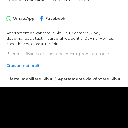
WhatsApp
Facebook
Apartament de vanzare in Sibiu cu 3 camere, 2 bai,
decomandat, situat in cartierul rezidential DaVinci Homes, in
zona de Vest a orasului Sibiu.
*** Pretul afisat este valabil doar pentru predarea la ALB.
Exista si urmatoarele optiuni de predare:
Citește mai mult
- La alb, la pretul de 147.300 euro
- La cheie, la pretul de 158.5000 euro.
Oferte imobiliare Sibiu
Apartamente de vânzare Sibiu
Imobilul are o suprafata utila de 75.71 mp si beneficiaza de o
logie cu suprafata de 12.84 mp.
Descriere imobil:
- apartament confort lux
- etaj 1/2
- incalzire in pardoseala
- geam de aerisire la baie
- 2 bai