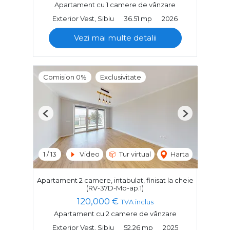
Apartament cu 1 camere de vânzare
Exterior Vest, Sibiu
36.51 mp
2026
Vezi mai multe detalii
Comision 0%
Exclusivitate
Previous
Next
1
/
13
Video
Tur virtual
Harta
Apartament 2 camere, intabulat, finisat la cheie
(RV-37D-Mo-ap.1)
120,000 €
TVA inclus
Apartament cu 2 camere de vânzare
Exterior Vest, Sibiu
52.26 mp
2025