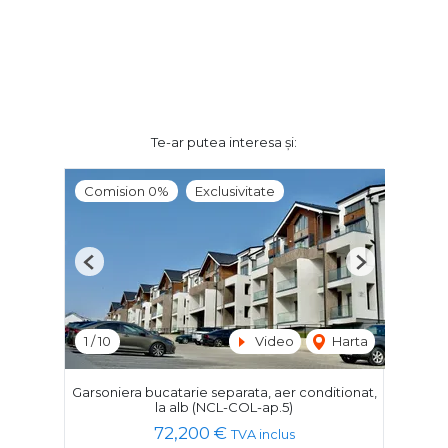
Te-ar putea interesa și:
Comision 0%
Exclusivitate
Previous
Next
1
/
10
Video
Harta
Garsoniera bucatarie separata, aer conditionat,
la alb (NCL-COL-ap.5)
72,200 €
TVA inclus