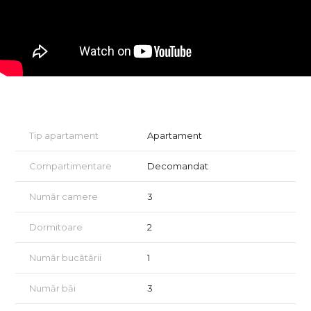
- loc de parcare
- vedere catre munti
- logie cu sticla securizata, orientare sudica
- predare la stadiul de finisat la cheie.
Avantaje ansamblu rezidential DaVinci Homes:
- ansamblu rezidential nou
- ocupare teritoriala eficienta, 45% spatii verzi
- acces facil, lipsit de ambuteiaje rutiere
- 4 cai de acces.
Tip apartament
Apartament
Comision 0 la achizitionare.
Compartimentare
Decomandat
Locuinta poate fi achizitionata si cu ajutorul unui credit bancar.
(apartamentul nr. 4 vila 48M)
Număr camere
3
Vino in ansamblul nostru, programeaza acum o vizionare si
Dormitoare
2
vezi cele mai noi apartamente de pe piata de imobiliare Sibiu.
Număr bucătării
1
Număr băi
3