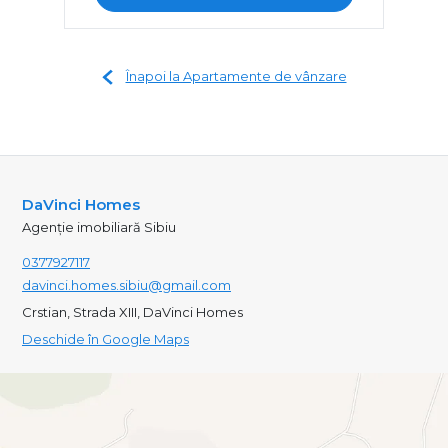
Înapoi la Apartamente de vânzare
DaVinci Homes
Agenție imobiliară Sibiu
0377927117
davinci.homes.sibiu@gmail.com
Crstian, Strada XIII, DaVinci Homes
Deschide în Google Maps