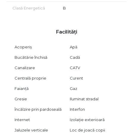
Clasă Energetică
B
Facilități
Acoperiș
Apă
Bucătărie închisă
Cadă
Canalizare
CATV
Centrală proprie
Curent
Faianță
Gaz
Gresie
Iluminat stradal
Încălzire prin pardoseală
Interfon
Internet
Izolație exterioară
Jaluzele verticale
Loc de joacă copii