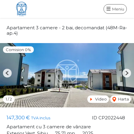
Meniu
Apartament 3 camere - 2 bai, decomandat (48M-Ra-
ap.4)
Comision 0%
Previous
Nex
1
/
2
Video
Harta
147,300 €
ID CP2022448
TVA inclus
Apartament cu 3 camere de vânzare
Exterior Vest, Sibiu
75.71 mp
2025