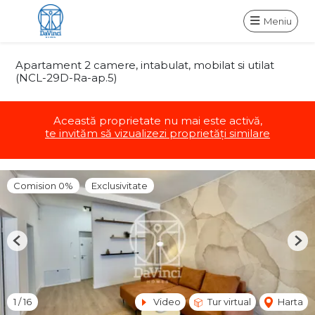
Meniu
Apartament 2 camere, intabulat, mobilat si utilat
(NCL-29D-Ra-ap.5)
Această proprietate nu mai este activă,
te invităm să vizualizezi proprietăți similare
Comision 0%
Exclusivitate
Previous
Nex
1
/
16
Video
Tur virtual
Harta