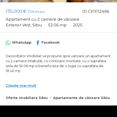
135,000 €
ID CP3112496
TVA inclus
Apartament cu 2 camere de vânzare
Exterior Vest, Sibiu
52.06 mp
2025
WhatsApp
Facebook
Dezvoltator imobiliar va propune spre vanzare un apartament
cu 2 camere intabulat, cu contoare montate, cu o suprafata
utila de 52.06 mp si beneficiaza de o logie cu suprafata de
18.46 mp.
Metode de plata
- La alb, la pretul de 106.500 euro
Citește mai mult
- La cheie, la pretul de 114.500 euro
- Complet mobilat si utilat, la pretul de 135.000 euro
Oferte imobiliare Sibiu
Apartamente de vânzare Sibiu
- Plata in rate direct la dezvoltator este disponibila, cu avans
minim de 50%, conditiile fiind stabilite personalizat la biroul de
vanzari.