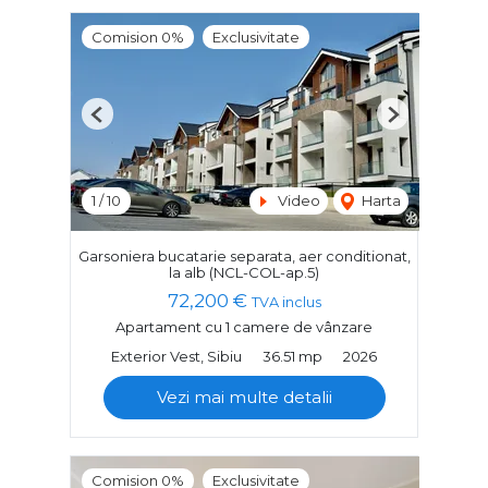
Comision 0%
Exclusivitate
Previous
Next
1
/
10
Video
Harta
Garsoniera bucatarie separata, aer conditionat,
la alb (NCL-COL-ap.5)
72,200 €
TVA inclus
Apartament cu 1 camere de vânzare
Exterior Vest, Sibiu
36.51 mp
2026
Vezi mai multe detalii
Comision 0%
Exclusivitate