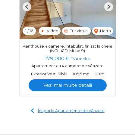
Previous
Next
1
/
16
Video
Tur virtual
Harta
Penthouse 4 camere, intabulat, finisat la cheie
(NCL-41D-Mi-ap.9)
179,000 €
TVA inclus
Apartament cu 4 camere de vânzare
Exterior Vest, Sibiu
105.5 mp
2025
Vezi mai multe detalii
Înapoi la Apartamente de vânzare