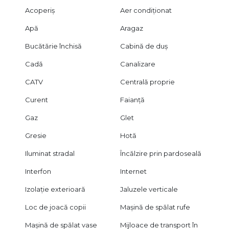
Acoperiș
Aer condiționat
Apă
Aragaz
Bucătărie închisă
Cabină de duș
Cadă
Canalizare
CATV
Centrală proprie
Curent
Faianță
Gaz
Glet
Gresie
Hotă
Iluminat stradal
Încălzire prin pardoseală
Interfon
Internet
Izolație exterioară
Jaluzele verticale
Loc de joacă copii
Mașină de spălat rufe
Mașină de spălat vase
Mijloace de transport în