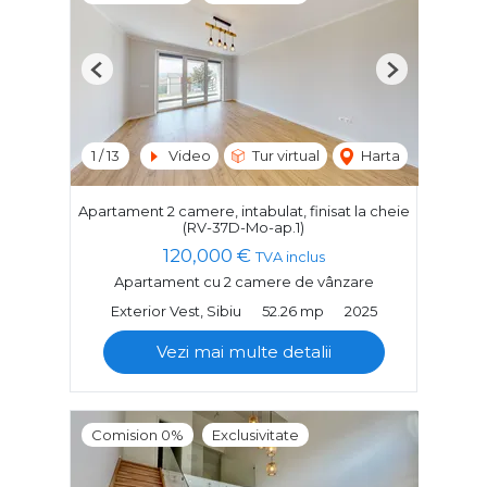
Previous
Next
1
/
13
Video
Tur virtual
Harta
Apartament 2 camere, intabulat, finisat la cheie
(RV-37D-Mo-ap.1)
120,000 €
TVA inclus
Apartament cu 2 camere de vânzare
Exterior Vest, Sibiu
52.26 mp
2025
Vezi mai multe detalii
Comision 0%
Exclusivitate