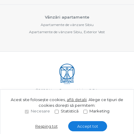
Vânzări apartamente
Apartamente de vânzare Sibiu
Apartamente de vânzare Sibiu, Exterior Vest
©
2026
New Concept Living S.R.L.
Acest site folosește cookies,
află detalii
.
Alege ce tipuri de
cookies dorești să permitem:
Site creat în
Necesare
Statistică
Marketing
Resping tot
Accept tot