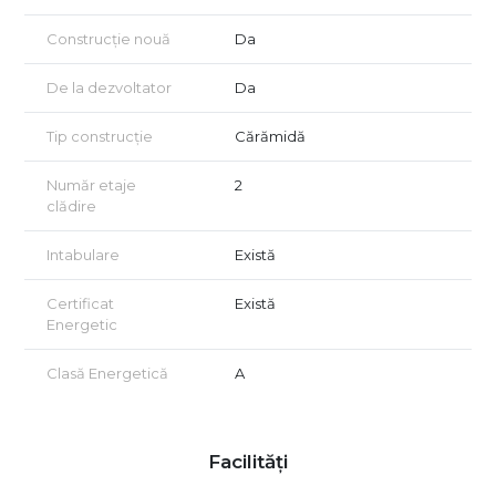
Construcție nouă
Da
De la dezvoltator
Da
Tip construcție
Cărămidă
Număr etaje
2
clădire
Intabulare
Există
Certificat
Există
Energetic
Clasă Energetică
A
Facilități