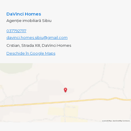
DaVinci Homes
Agenție imobiliară Sibiu
0377927117
davinci.homes.sibiu@gmail.com
Crstian, Strada XIII, DaVinci Homes
Deschide în Google Maps