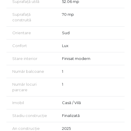
Suprafață utilă
52.06 mp
Vino in ansamblul nostru, programeaza acum o vizionare.
Suprafață
70 mp
construită
Orientare
Sud
Confort
Lux
Stare interior
Finisat modern
Număr balcoane
1
Număr locuri
1
parcare
Imobil
Casă / Vilă
Stadiu construcție
Finalizată
An construcție
2025