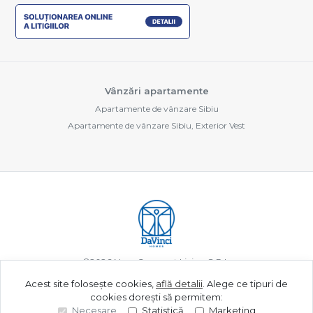
Vânzări apartamente
Apartamente de vânzare Sibiu
Apartamente de vânzare Sibiu, Exterior Vest
©
2026
New Concept Living S.R.L.
Acest site folosește cookies,
află detalii
.
Alege ce tipuri de
cookies dorești să permitem:
Site creat în
Necesare
Statistică
Marketing