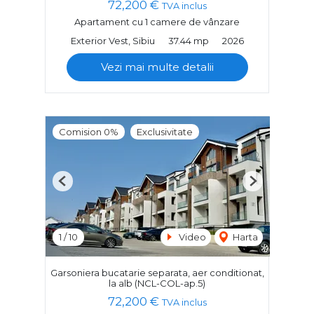
72,200 €
TVA inclus
Apartament cu 1 camere de vânzare
Exterior Vest, Sibiu
37.44 mp
2026
Vezi mai multe detalii
Comision 0%
Exclusivitate
Previous
Next
1
/
10
Video
Harta
Garsoniera bucatarie separata, aer conditionat,
la alb (NCL-COL-ap.5)
72,200 €
TVA inclus