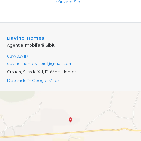
vânzare Sibiu
.
DaVinci Homes
Agenție imobiliară Sibiu
0377927117
davinci.homes.sibiu@gmail.com
Crstian, Strada XIII, DaVinci Homes
Deschide în Google Maps