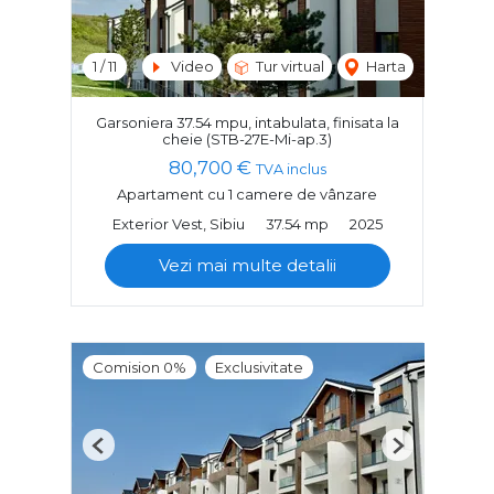
1
/
11
Video
Tur virtual
Harta
Garsoniera 37.54 mpu, intabulata, finisata la
cheie (STB-27E-Mi-ap.3)
80,700 €
TVA inclus
Apartament cu 1 camere de vânzare
Exterior Vest, Sibiu
37.54 mp
2025
Vezi mai multe detalii
Comision 0%
Exclusivitate
Previous
Next