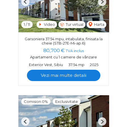
Previous
Next
1
/
11
Video
Tur virtual
Harta
Garsoniera 37.54 mpu, intabulata, finisata la
cheie (STB-27E-Mi-ap.6)
80,700 €
TVA inclus
Apartament cu 1 camere de vânzare
Exterior Vest, Sibiu
37.54 mp
2025
Vezi mai multe detalii
Comision 0%
Exclusivitate
Previous
Next