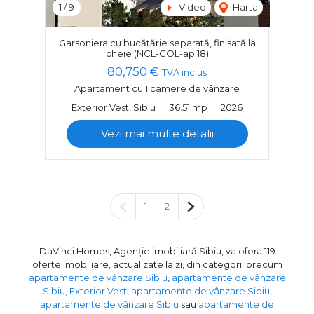
1
/
9
Video
Harta
Garsoniera cu bucătărie separată, finisată la
cheie (NCL-COL-ap.18)
80,750 €
TVA inclus
Apartament cu 1 camere de vânzare
Exterior Vest, Sibiu
36.51 mp
2026
Vezi mai multe detalii
Pagina anterioară
Pagina următoare
1
2
DaVinci Homes, Agenție imobiliară Sibiu, va ofera 119
oferte imobiliare, actualizate la zi, din categorii precum
apartamente de vânzare Sibiu
,
apartamente de vânzare
Sibiu, Exterior Vest
,
apartamente de vânzare Sibiu
,
apartamente de vânzare Sibiu
sau
apartamente de