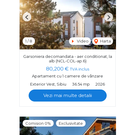
Previous
Next
1
/
8
Video
Harta
Garsoniera decomandata - aer conditionat, la
alb (NCL-COL-ap.6)
80,200 €
TVA inclus
Apartament cu 1 camere de vânzare
Exterior Vest, Sibiu
36.54 mp
2026
Vezi mai multe detalii
Comision 0%
Exclusivitate