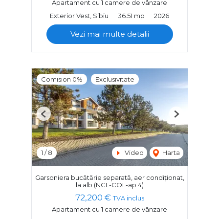
Apartament cu 1 camere de vânzare
Exterior Vest, Sibiu
36.51 mp
2026
Vezi mai multe detalii
Comision 0%
Exclusivitate
Previous
Next
1
/
8
Video
Harta
Garsoniera bucătărie separată, aer condiționat,
la alb (NCL-COL-ap.4)
72,200 €
TVA inclus
Apartament cu 1 camere de vânzare