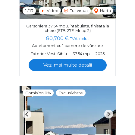
1
/
13
Video
Tur virtual
Harta
Garsoniera 37.54 mpu, intabulata, finisata la
cheie (STB-27E-Mi-ap.2)
80,700 €
TVA inclus
Apartament cu 1 camere de vânzare
Exterior Vest, Sibiu
37.54 mp
2025
Vezi mai multe detalii
Comision 0%
Exclusivitate
Previous
Next