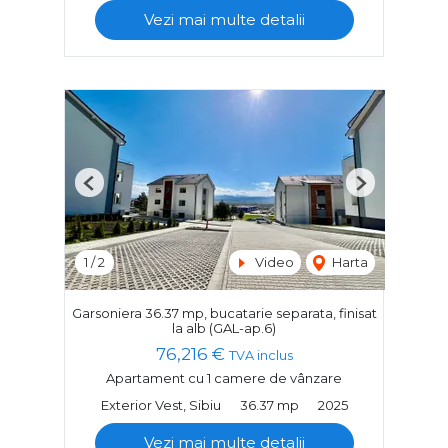
Vezi mai multe detalii
Previous
Next
1
/
2
Video
Harta
Garsoniera 36.37 mp, bucatarie separata, finisat
la alb (GAL-ap.6)
76,216 €
TVA inclus
Apartament cu 1 camere de vânzare
Exterior Vest, Sibiu
36.37 mp
2025
Vezi mai multe detalii