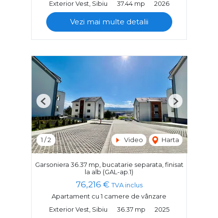
Exterior Vest, Sibiu
37.44 mp
2026
Vezi mai multe detalii
Previous
Next
1
/
2
Video
Harta
Garsoniera 36.37 mp, bucatarie separata, finisat
la alb (GAL-ap.1)
76,216 €
TVA inclus
Apartament cu 1 camere de vânzare
Exterior Vest, Sibiu
36.37 mp
2025