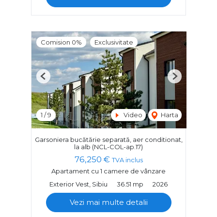
Comision 0%
Exclusivitate
Previous
Next
1
/
9
Video
Harta
Garsoniera bucătărie separată, aer conditionat,
la alb (NCL-COL-ap.17)
76,250 €
TVA inclus
Apartament cu 1 camere de vânzare
Exterior Vest, Sibiu
36.51 mp
2026
Vezi mai multe detalii