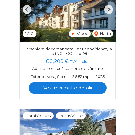
Previous
Next
1
/
10
Video
Harta
Garsoniera decomandata - aer conditionat, la
alb (NCL-COL-ap.19)
80,200 €
TVA inclus
Apartament cu 1 camere de vânzare
Exterior Vest, Sibiu
36.52 mp
2025
Vezi mai multe detalii
Comision 0%
Exclusivitate