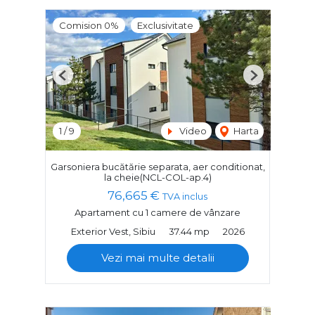
Comision 0%
Exclusivitate
Previous
Next
1
/
9
Video
Harta
Garsoniera bucătărie separata, aer conditionat,
la cheie(NCL-COL-ap.4)
76,665 €
TVA inclus
Apartament cu 1 camere de vânzare
Exterior Vest, Sibiu
37.44 mp
2026
Vezi mai multe detalii