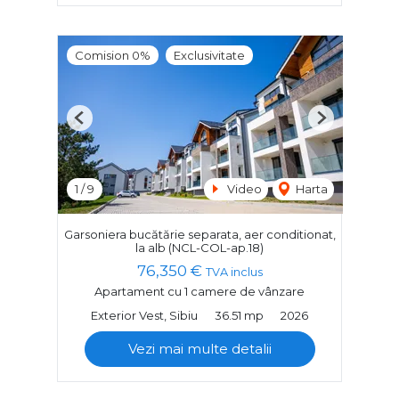
Comision 0%
Exclusivitate
Previous
Next
1
/
9
Video
Harta
Garsoniera bucătărie separata, aer conditionat,
la alb (NCL-COL-ap.18)
76,350 €
TVA inclus
Apartament cu 1 camere de vânzare
Exterior Vest, Sibiu
36.51 mp
2026
Vezi mai multe detalii