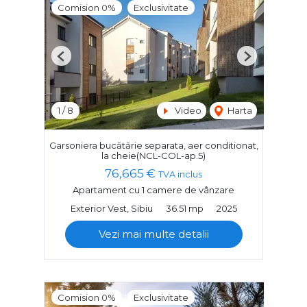
Comision 0%
Exclusivitate
Previous
Next
1
/
8
Video
Harta
Garsoniera bucătărie separata, aer conditionat,
la cheie(NCL-COL-ap.5)
76,665 €
TVA inclus
Apartament cu 1 camere de vânzare
Exterior Vest, Sibiu
36.51 mp
2025
Vezi mai multe detalii
Comision 0%
Exclusivitate