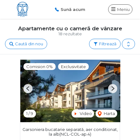
Sună acum
Meniu
Apartamente cu o cameră de vânzare
18 rezultate
Caută din nou
Filtrează
Comision 0%
Exclusivitate
Previous
Next
1
/
9
Video
Harta
Garsoniera bucatarie separată, aer conditionat,
la alb(NCL-COL-ap.4)